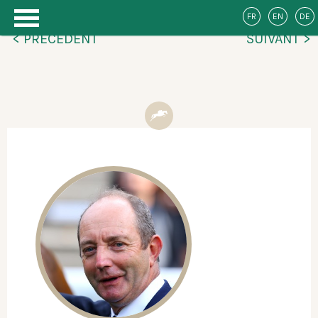
FR
EN
DE
< PRÉCÉDENT
SUIVANT >