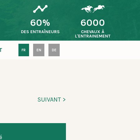
60%
6000
S
DES ENTRAÎNEURS
CHEVAUX À
L'ENTRAINEMENT
T
FR
EN
DE
SUIVANT >
é