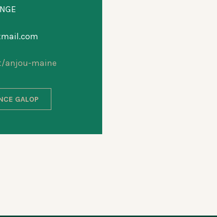
INGE
mail.com
t/anjou-maine
ANCE GALOP