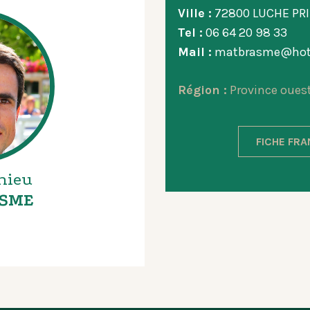
Ville :
72800 LUCHE PR
Tel :
06 64 20 98 33
Mail :
matbrasme@hot
Région :
Province oues
FICHE FR
hieu
SME