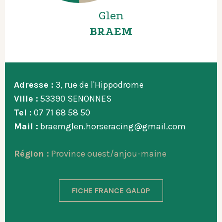
Glen
BRAEM
Adresse :
3, rue de l'Hippodrome
Ville :
53390 SENONNES
Tel :
07 71 68 58 50
Mail :
braemglen.horseracing@gmail.com
Région :
Province ouest/anjou-maine
FICHE FRANCE GALOP