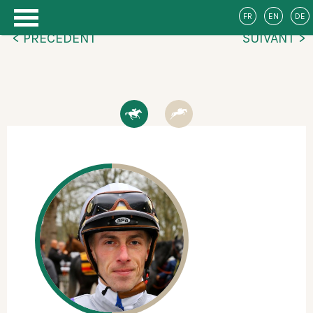
FR
EN
DE
< PRÉCÉDENT
SUIVANT >