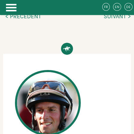
FR
EN
DE
< PRÉCÉDENT
SUIVANT >