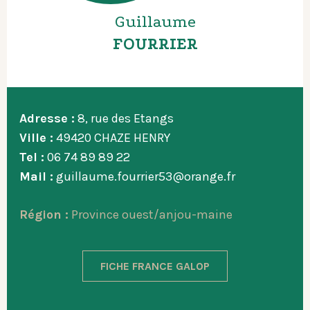
Guillaume
FOURRIER
Adresse :
8, rue des Etangs
Ville :
49420 CHAZE HENRY
Tel :
06 74 89 89 22
Mail :
guillaume.fourrier53@orange.fr
Région :
Province ouest/anjou-maine
FICHE FRANCE GALOP