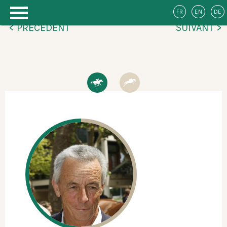
FR
EN
DE
< PRÉCÉDENT
SUIVANT >