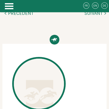
FR
EN
DE
< PRÉCÉDENT
SUIVANT >