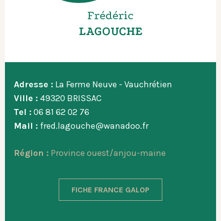
Frédéric
LAGOUCHE
Adresse :
La Ferme Neuve - Vauchrétien
Ville :
49320 BRISSAC
Tel :
06 81 62 02 76
Mail :
fred.lagouche@wanadoo.fr
Région :
Province ouest/anjou-maine
FICHE FRANCE GALOP