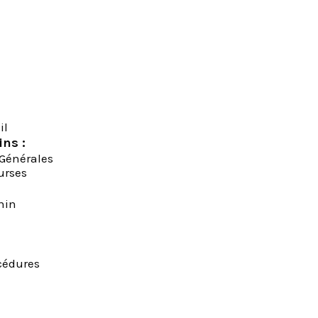
il
ins :
 Générales
urses
onin
océdures