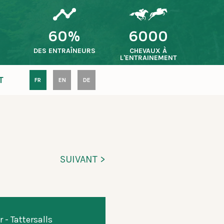
60%
6000
S
DES ENTRAÎNEURS
CHEVAUX À
L'ENTRAINEMENT
T
FR
EN
DE
SUIVANT >
er - Tattersalls