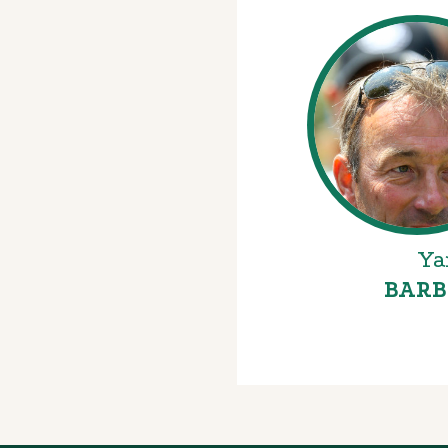
Ya
BARB