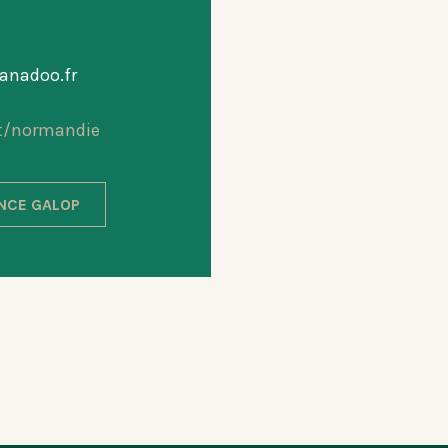
anadoo.fr
t/normandie
ANCE GALOP