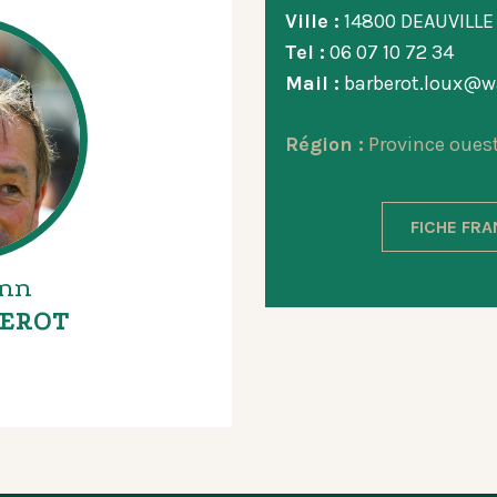
Ville :
14800 DEAUVILLE
Tel :
06 07 10 72 34
Mail :
barberot.loux@w
Région :
Province oues
FICHE FR
nn
EROT