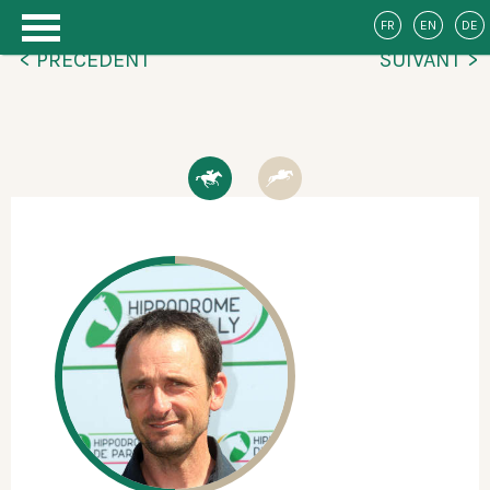
FR
EN
DE
< PRÉCÉDENT
SUIVANT >