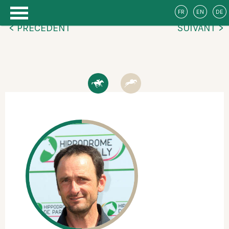
FR
EN
DE
< PRÉCÉDENT
SUIVANT >