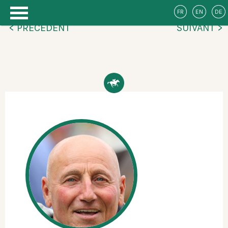
FR
EN
DE
< PRÉCÉDENT
SUIVANT >