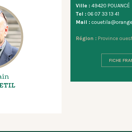
Ville :
49420 POUANCÉ
Tel :
06 07 33 13 41
Mail :
couetila@orange
Région :
Province oues
FICHE FR
ain
ETIL