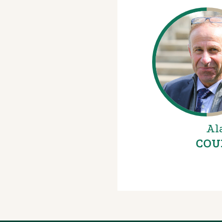
Al
COU