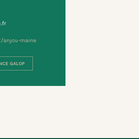
.fr
t/anjou-maine
ANCE GALOP