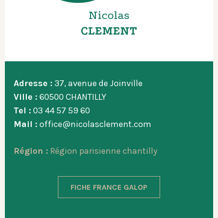
Nicolas
CLEMENT
Adresse :
37, avenue de Joinville
Ville :
60500 CHANTILLY
Tel :
03 44 57 59 60
Mail :
office@nicolasclement.com
Région :
Région parisienne chantilly
FICHE FRANCE GALOP