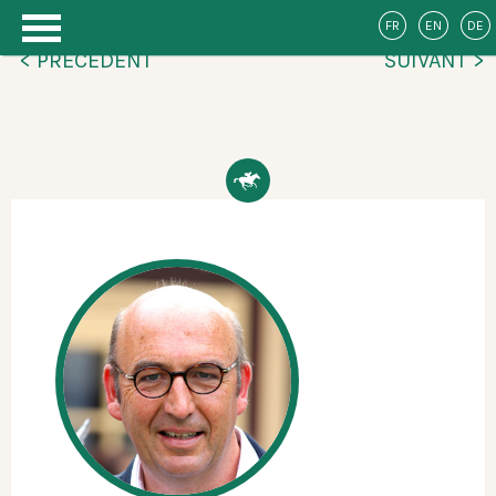
FR
EN
DE
< PRÉCÉDENT
SUIVANT >