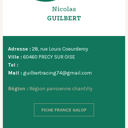
Nicolas
GUILBERT
Adresse :
28, rue Louis Coeurderoy
Ville :
60460 PRECY SUR OISE
Tel :
Mail :
guilbertracing74@gmail.com
Région :
Région parisienne chantilly
FICHE FRANCE GALOP