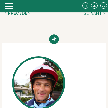
FR
EN
DE
< PRÉCÉDENT
SUIVANT >