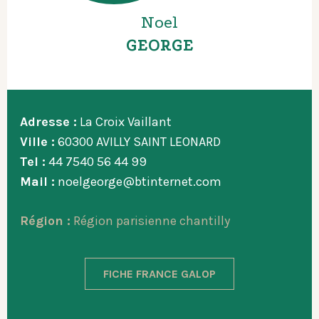
Noel
GEORGE
Adresse :
La Croix Vaillant
Ville :
60300 AVILLY SAINT LEONARD
Tel :
44 7540 56 44 99
Mail :
noelgeorge@btinternet.com
Région :
Région parisienne chantilly
FICHE FRANCE GALOP