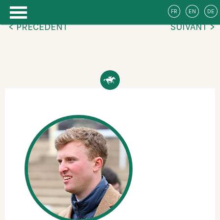
FR
EN
DE
< PRÉCÉDENT
SUIVANT >