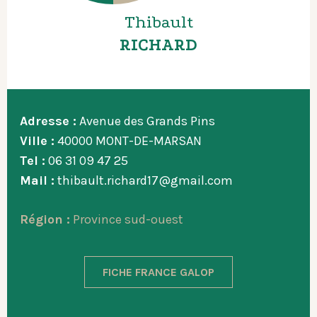
Thibault
RICHARD
Adresse :
Avenue des Grands Pins
Ville :
40000 MONT-DE-MARSAN
Tel :
06 31 09 47 25
Mail :
thibault.richard17@gmail.com
Région :
Province sud-ouest
FICHE FRANCE GALOP