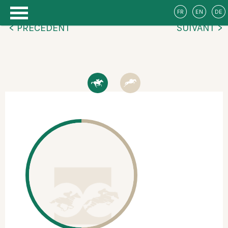
FR
EN
DE
< PRÉCÉDENT
SUIVANT >