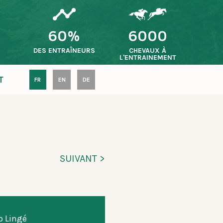
60%
6000
S
DES ENTRAÎNEURS
CHEVAUX À
L'ENTRAINEMENT
T
FR
EN
DE
SUIVANT >
 Lingé