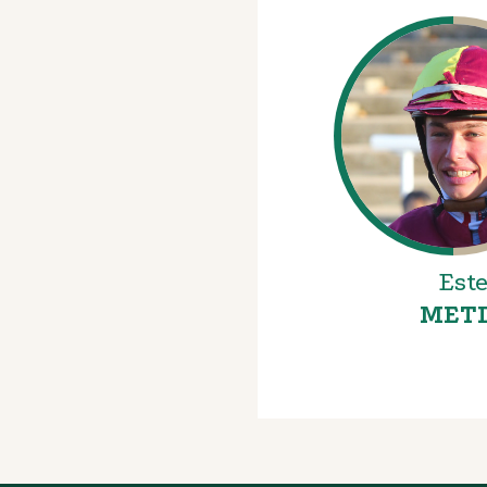
Est
METI