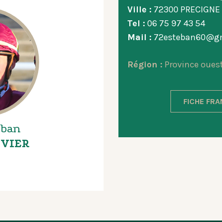
Ville :
72300 PRECIGNE
Tel :
06 75 97 43 54
Mail :
72esteban60@g
Région :
Province oues
FICHE FR
eban
VIER