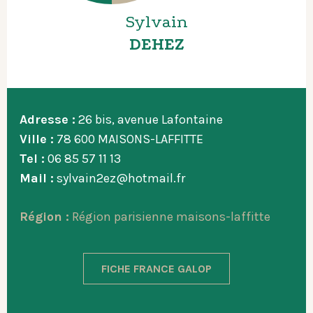
Sylvain
DEHEZ
Adresse :
26 bis, avenue Lafontaine
Ville :
78 600 MAISONS-LAFFITTE
Tel :
06 85 57 11 13
Mail :
sylvain2ez@hotmail.fr
Région :
Région parisienne maisons-laffitte
FICHE FRANCE GALOP