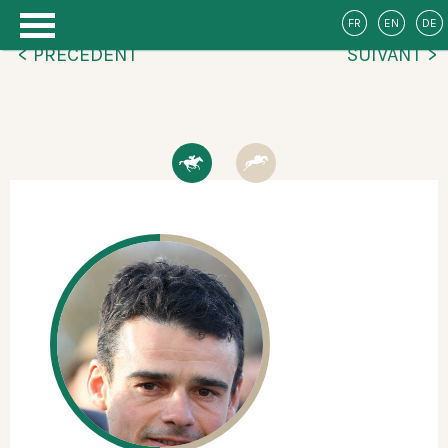
FR
EN
DE
< PRÉCÉDENT
SUIVANT >