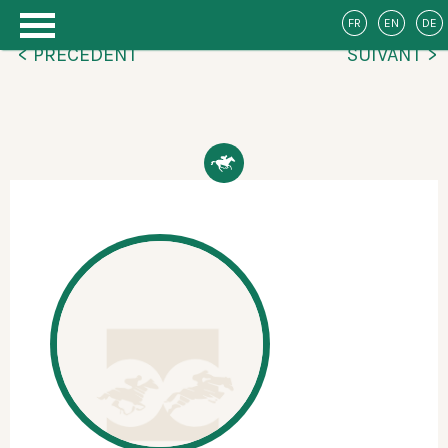
FR
EN
DE
< PRÉCÉDENT
SUIVANT >