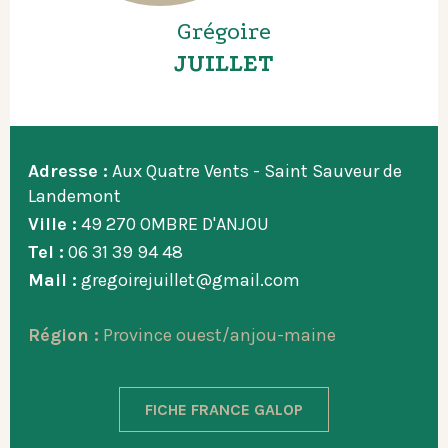
Grégoire
JUILLET
Adresse :
Aux Quatre Vents - Saint Sauveur de
Landemont
Ville :
49 270 OMBRE D'ANJOU
Tel :
06 31 39 94 48
Mail :
gregoirejuillet@gmail.com
Région :
Province ouest/anjou-maine
FICHE FRANCE GALOP