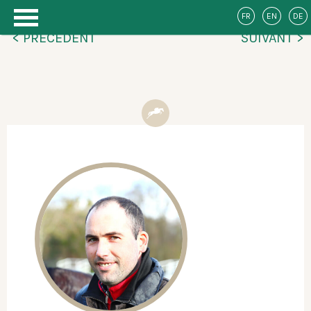
FR
EN
DE
< PRÉCÉDENT
SUIVANT >