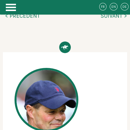
FR
EN
DE
< PRÉCÉDENT
SUIVANT >