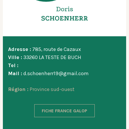
Doris
SCHOENHERR
Adresse :
785, route de Cazaux
Ville :
33260 LA TESTE DE BUCH
Tel :
Mail :
d.schoenherr19@gmail.com
Région :
Province sud-ouest
FICHE FRANCE GALOP