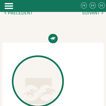
FR
EN
DE
< PRÉCÉDENT
SUIVANT >