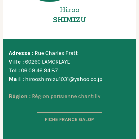
Hiroo
SHIMIZU
Adresse :
Rue Charles Pratt
Ville :
60260 LAMORLAYE
Tel :
06 09 46 94 87
Mail :
hirooshimizu1031@yahoo.co.jp
Région :
Région parisienne chantilly
FICHE FRANCE GALOP