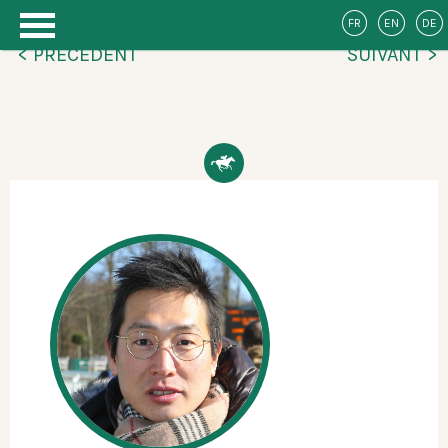
FR
EN
DE
< PRÉCÉDENT
SUIVANT >