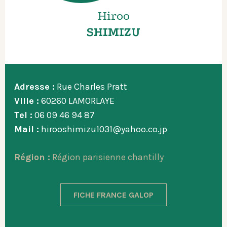
Hiroo
SHIMIZU
Adresse :
Rue Charles Pratt
Ville :
60260 LAMORLAYE
Tel :
06 09 46 94 87
Mail :
hirooshimizu1031@yahoo.co.jp
Région :
Région parisienne chantilly
FICHE FRANCE GALOP