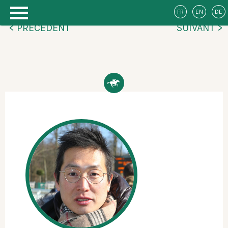
FR
EN
DE
< PRÉCÉDENT
SUIVANT >