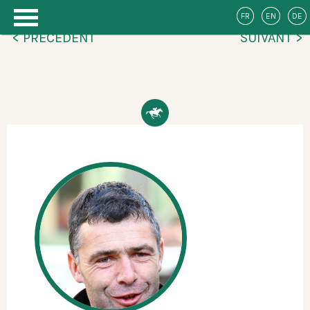
FR
EN
DE
< PRÉCÉDENT
SUIVANT >