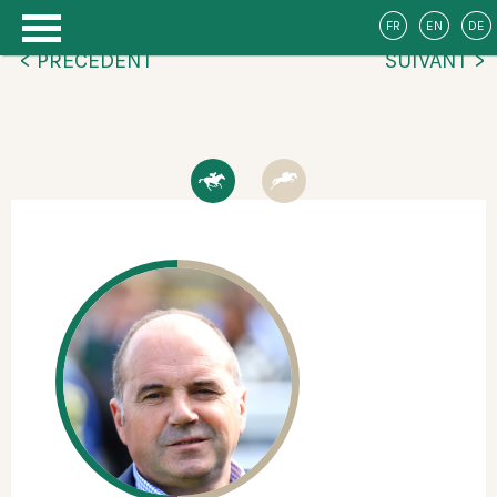
FR
EN
DE
< PRÉCÉDENT
SUIVANT >