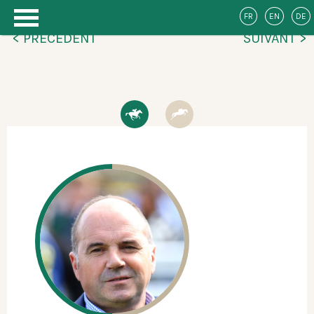
FR
EN
DE
< PRÉCÉDENT
SUIVANT >