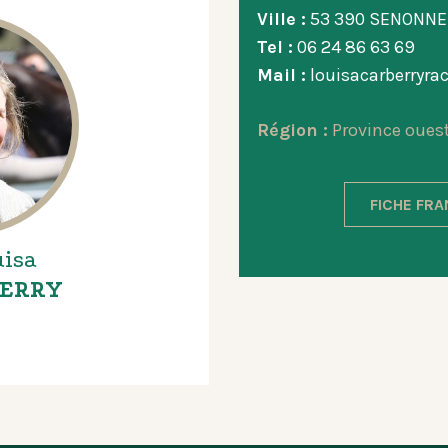
Ville :
53 390 SENONNE
Tel :
06 24 86 63 69
Mail :
louisacarberryr
Région :
Province oues
FICHE FR
isa
ERRY