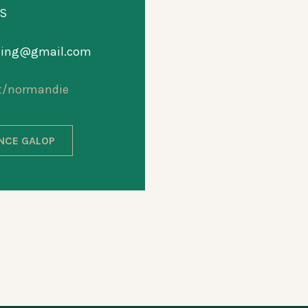
S
acing@gmail.com
t/normandie
ANCE GALOP