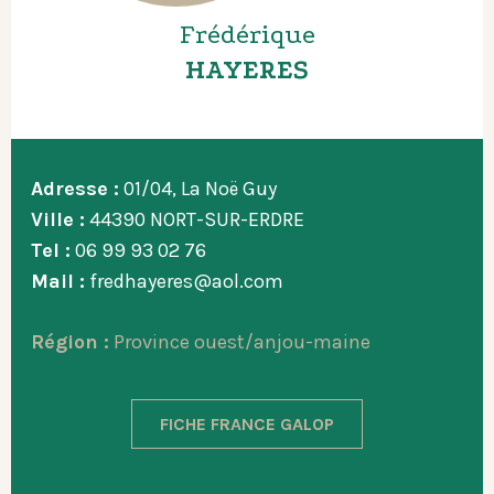
Frédérique
HAYERES
Adresse :
01/04, La Noë Guy
Ville :
44390 NORT-SUR-ERDRE
Tel :
06 99 93 02 76
Mail :
fredhayeres@aol.com
Région :
Province ouest/anjou-maine
FICHE FRANCE GALOP