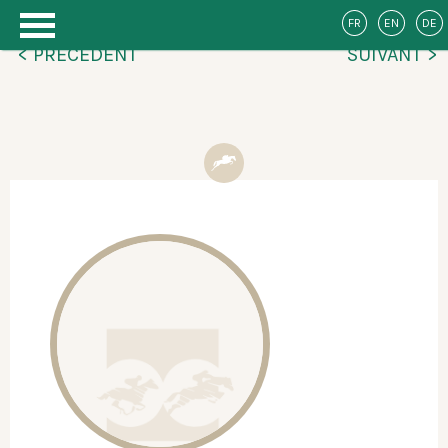
FR
EN
DE
< PRÉCÉDENT
SUIVANT >