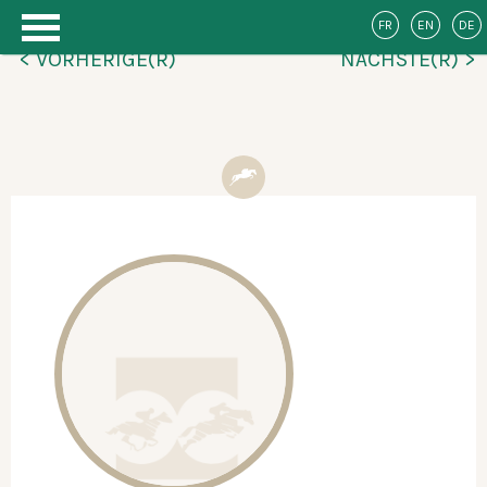
FR
EN
DE
< VORHERIGE(R)
NÄCHSTE(R) >