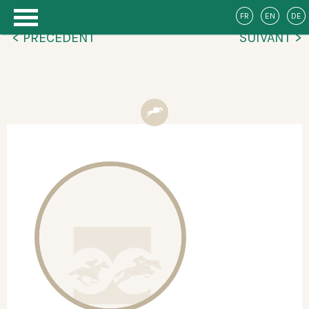
FR
EN
DE
< PRÉCÉDENT
SUIVANT >