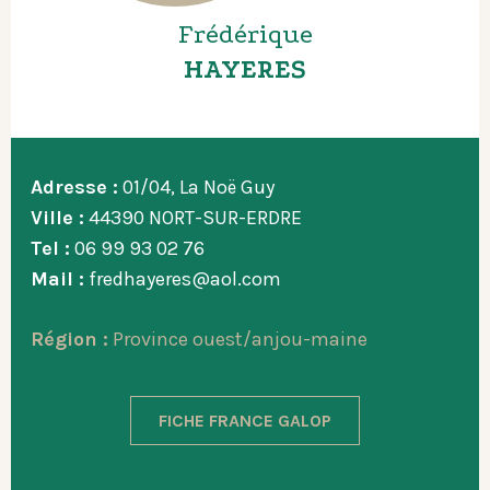
Frédérique
HAYERES
Adresse :
01/04, La Noë Guy
Ville :
44390 NORT-SUR-ERDRE
Tel :
06 99 93 02 76
Mail :
fredhayeres@aol.com
Région :
Province ouest/anjou-maine
FICHE FRANCE GALOP