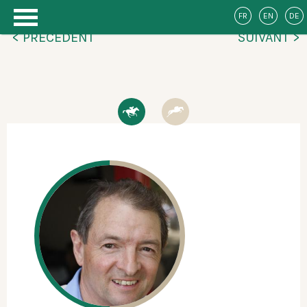
FR
EN
DE
< PRÉCÉDENT
SUIVANT >