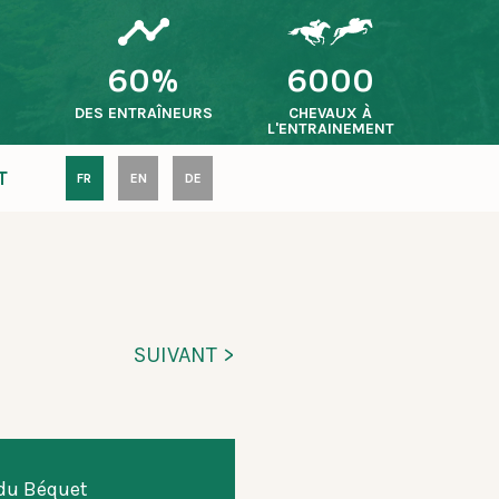
60%
6000
S
DES ENTRAÎNEURS
CHEVAUX À
L'ENTRAINEMENT
T
FR
EN
DE
SUIVANT >
du Béquet