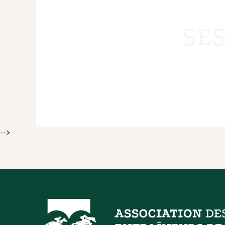
SE
-->