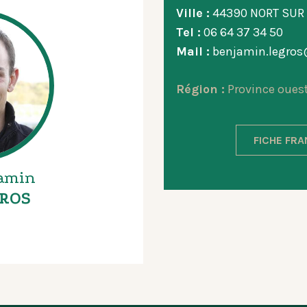
Ville :
44390 NORT SUR
Tel :
06 64 37 34 50
Mail :
benjamin.legros@
Région :
Province oues
FICHE FR
amin
ROS