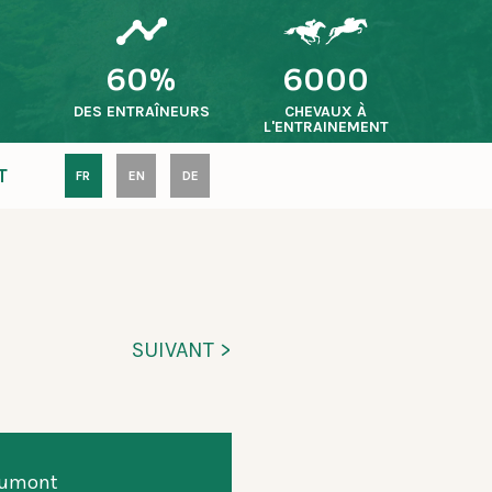
60%
6000
S
DES ENTRAÎNEURS
CHEVAUX À
L'ENTRAINEMENT
T
FR
EN
DE
SUIVANT >
eaumont