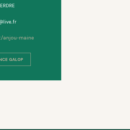
 ERDRE
live.fr
t/anjou-maine
ANCE GALOP