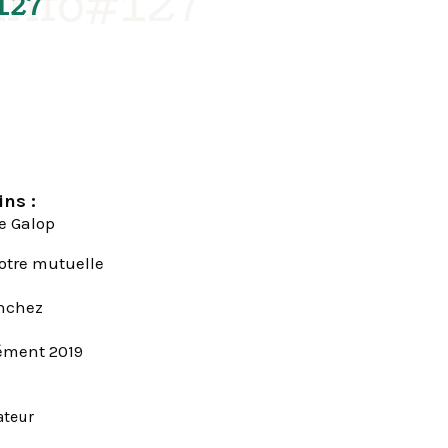
'info#127
127
ins :
ce Galop
otre mutuelle
anchez
lément 2019
ateur