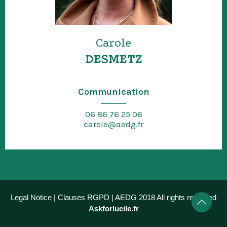
Carole
DESMETZ
Communication
06 86 76 25 06
carole@aedg.fr
Legal Notice
|
Clauses RGPD
| AEDG 2018 All rights reserved
Askforlucile.fr