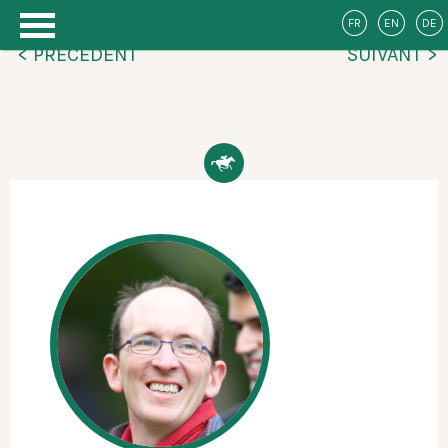
FR
EN
DE
< PRÉCÉDENT
SUIVANT >