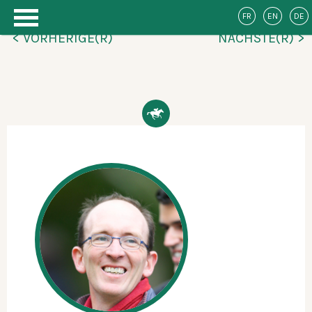
FR
EN
DE
< VORHERIGE(R)
NÄCHSTE(R) >