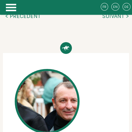
FR
EN
DE
< PRÉCÉDENT
SUIVANT >