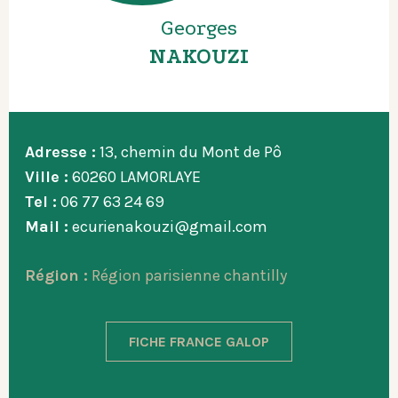
Georges
NAKOUZI
Adresse :
13, chemin du Mont de Pô
Ville :
60260 LAMORLAYE
Tel :
06 77 63 24 69
Mail :
ecurienakouzi@gmail.com
Région :
Région parisienne chantilly
FICHE FRANCE GALOP