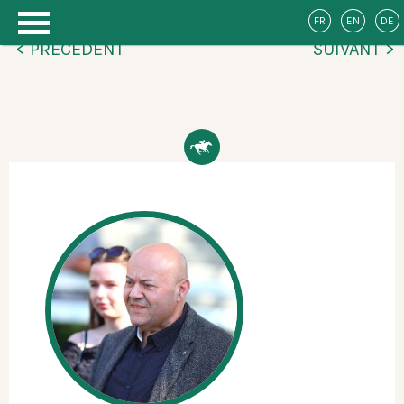
FR
EN
DE
< PRÉCÉDENT
SUIVANT >