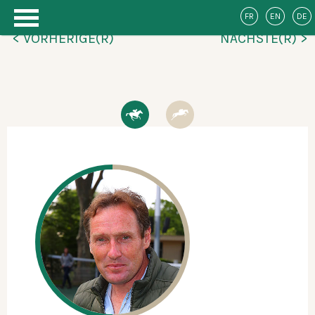
FR
EN
DE
< VORHERIGE(R)
NÄCHSTE(R) >