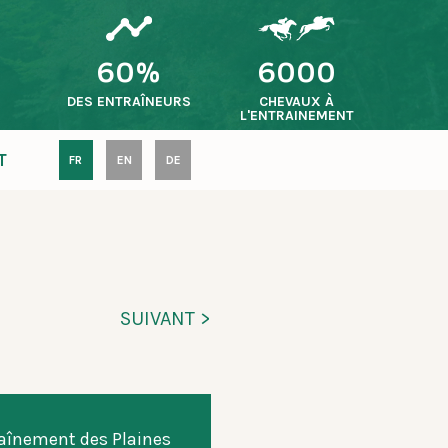
60%
6000
S
DES ENTRAÎNEURS
CHEVAUX À
L'ENTRAINEMENT
T
FR
EN
DE
SUIVANT >
raînement des Plaines