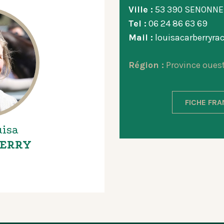
Ville :
53 390 SENONNE
Tel :
06 24 86 63 69
Mail :
louisacarberryr
Région :
Province oues
FICHE FR
isa
ERRY