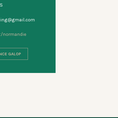
S
acing@gmail.com
t/normandie
ANCE GALOP