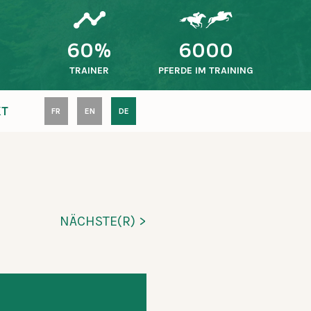
60%
6000
R
TRAINER
PFERDE IM TRAINING
KT
FR
EN
DE
NÄCHSTE(R) >