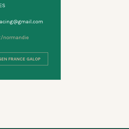
ES
yracing@gmail.com
t/normandie
GEN FRANCE GALOP