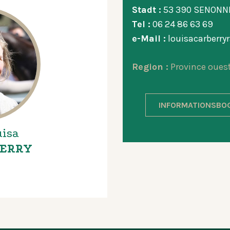
Stadt :
53 390 SENONN
Tel :
06 24 86 63 69
e-Mail :
louisacarberr
Region :
Province oues
INFORMATIONSBO
isa
ERRY