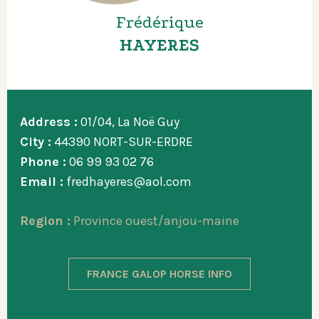
Frédérique
HAYERES
Address :
01/04, La Noë Guy
City :
44390 NORT-SUR-ERDRE
Phone :
06 99 93 02 76
Email :
fredhayeres@aol.com
Region :
Province ouest/anjou-maine
FRANCE GALOP HORSE INFO