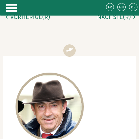
FR
EN
DE
< VORHERIGE(R)
NÄCHSTE(R) >