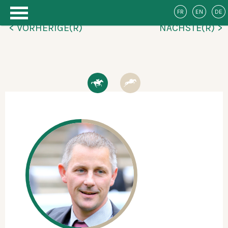
FR
EN
DE
< VORHERIGE(R)
NÄCHSTE(R) >