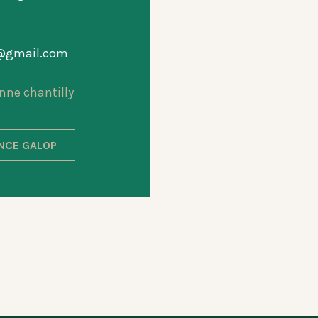
@gmail.com
nne chantilly
ANCE GALOP