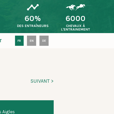
60%
6000
S
DES ENTRAÎNEURS
CHEVAUX À
L'ENTRAINEMENT
T
FR
EN
DE
SUIVANT >
 Aigles