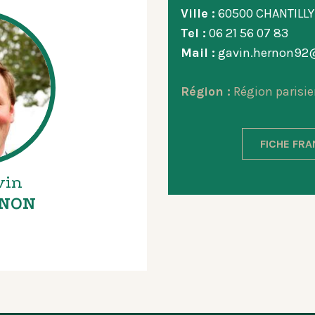
Ville :
60500 CHANTILLY
Tel :
06 21 56 07 83
Mail :
gavin.hernon92
Région :
Région parisie
FICHE FR
vin
NON